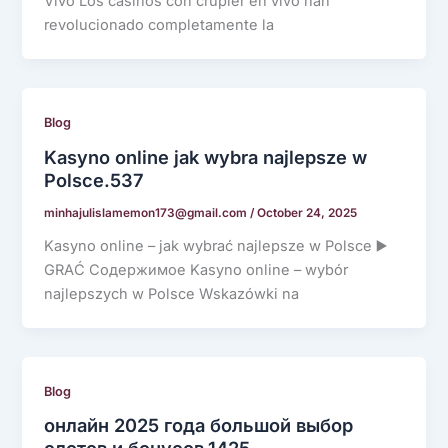
Vivo Los casinos con crupier en vivo han
revolucionado completamente la
Blog
Kasyno online jak wybra najlepsze w
Polsce.537
minhajulislamemon173@gmail.com
/
October 24, 2025
Kasyno online – jak wybrać najlepsze w Polsce ▶️
GRAĆ Содержимое Kasyno online – wybór
najlepszych w Polsce Wskazówki na
Blog
онлайн 2025 года большой выбор