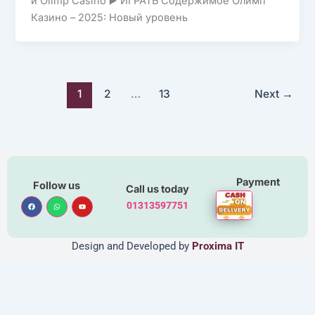
и Olimp Casino ▶️ ИГРАТЬ Содержимое Олимп
Казино – 2025: Новый уровень
1
2
…
13
Next
→
Payment
Follow us
Call us today
F
W
Y
01313597751
a
h
o
c
a
u
e
t
t
b
s
u
o
a
b
o
p
e
Design and Developed by
Proxima IT
k
p