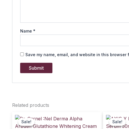
Name
*
Save my name, email, and website in this browser f
Related products
Original
Current
O
price
price
p
Sale!
Sale!
Sale!
Sale!
was:
is:
w