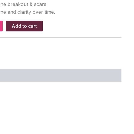
cne breakout & scars.
ne and clarity over time.
Add to cart