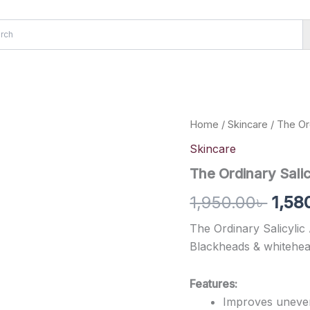
About
Contact
The
Home
/
Skincare
/ The Or
Origi
Ordinary
Skincare
Salicylic
pric
Acid
The Ordinary Sali
2%
was:
Solution
1,950.00
৳
1,58
30ml
1,950
quantity
The Ordinary Salicylic
Blackheads & whitehead
Features:
Improves uneven