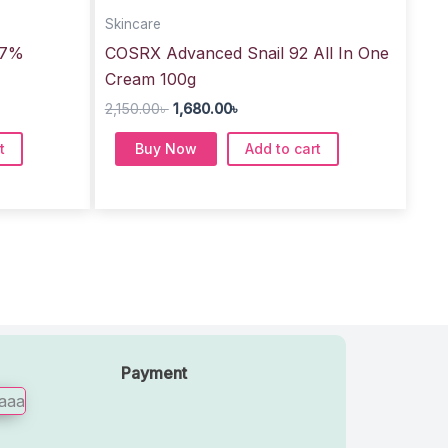
2,150.00৳ .
1,680.00৳ .
Skincare
 7%
COSRX Advanced Snail 92 All In One
Cream 100g
2,150.00
৳
1,680.00
৳
t
Buy Now
Add to cart
Payment