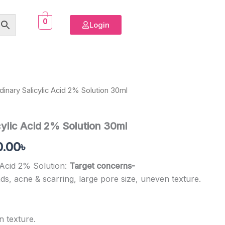
0
Login
dinary Salicylic Acid 2% Solution 30ml
nal
Current
e
price
cylic Acid 2% Solution 30ml
is:
0.00
৳
.00৳ .
1,580.00৳ .
 Acid 2% Solution:
Target concerns-
s, acne & scarring, large pore size, uneven texture.
 texture.