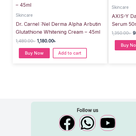
1,480.00৳ .
1,180.00৳ .
1
Skincare
Skincare
AXIS-Y Da
Dr. Carnel :Nel Derma Alpha Arbutin
Serum 50
Glutathione Whitening Cream – 45ml
1,350.00
৳
9
1,480.00
৳
1,180.00
৳
Buy N
Buy Now
Add to cart
Follow us
F
W
Y