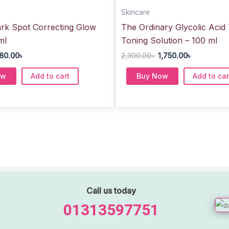
,350.00৳ .
980.00৳ .
2,300.00৳ .
1,750.00৳ .
Skincare
rk Spot Correcting Glow
The Ordinary Glycolic Acid
ml
Toning Solution – 100 ml
80.00
৳
2,300.00
৳
1,750.00
৳
ow
Add to cart
Buy Now
Add to car
Call us today
01313597751