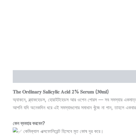
Description
Reviews (0)
𝐓𝐡𝐞 𝐎𝐫𝐝𝐢𝐧𝐚𝐫𝐲 𝐒𝐚𝐥𝐢𝐜𝐲𝐥𝐢𝐜 𝐀𝐜𝐢𝐝 𝟐% 𝐒𝐞𝐫𝐮𝐦 (𝟑𝟎𝐦𝐥)
অ্যাকনে, ব্ল্যাকহেডস, হোয়াইটহেডস আর ওপেন পোরস — সব সমস্যার একমাত্র
আপনি যদি অনেকদিন ধরে এই সমস্যাগুলোর সমাধান খুঁজে না পান, তাহলে একবার
কেন ব্যবহার করবেন?
কেমিক্যাল এক্সফোলিয়েন্ট হিসেবে মৃত কোষ দূর করে।