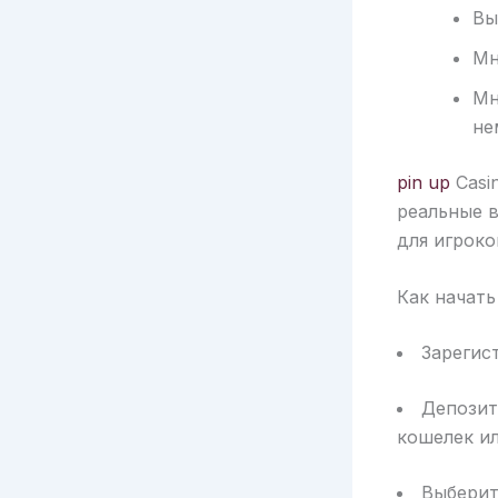
Вы
Мн
Мн
не
pin up
Casin
реальные в
для игроко
Как начать
Зарегис
Депозит
кошелек ил
Выберит