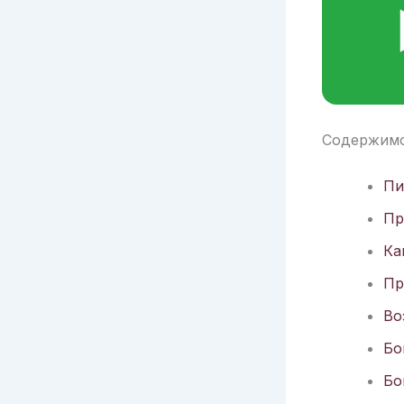
Содержим
Пи
Пр
Ка
Пр
Во
Бо
Бо