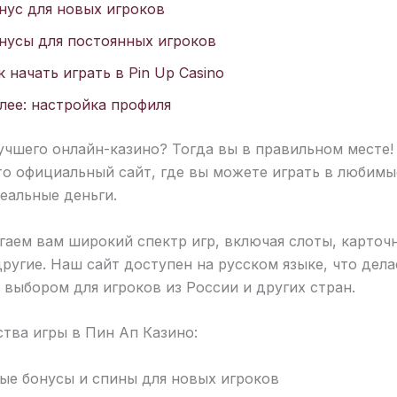
нус для новых игроков
нусы для постоянных игроков
к начать играть в Pin Up Casino
лее: настройка профиля
учшего онлайн-казино? Тогда вы в правильном месте!
то официальный сайт, где вы можете играть в любимы
еальные деньги.
аем вам широкий спектр игр, включая слоты, карточ
другие. Наш сайт доступен на русском языке, что дела
выбором для игроков из России и других стран.
тва игры в Пин Ап Казино:
ые бонусы и спины для новых игроков