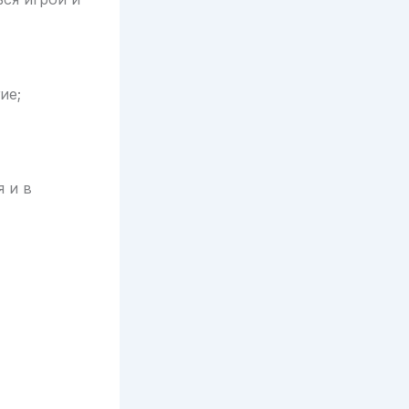
ие;
 и в