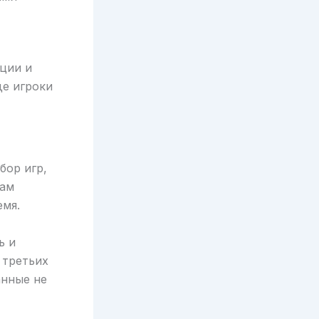
оции и
де игроки
бор игр,
кам
емя.
ь и
 третьих
анные не