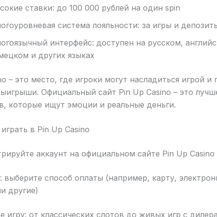
сокие ставки: до 100 000 рублей на один spin
огоуровневая система лояльности: за игры и депозит
огоязычный интерфейс: доступен на русском, английс
мецком и других языках
o – это место, где игроки могут насладиться игрой и 
ыигрыши. Официальный сайт Pin Up Casino – это лучш
в, которые ищут эмоции и реальные деньги.
 играть в Pin Up Casino
трируйте аккаунт на официальном сайте Pin Up Casino
: выберите способ оплаты (например, карту, электро
и другие)
е игру: от классических слотов до живых игр с дилер