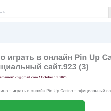
About
Contact
о играть в онлайн Pin Up C
циальный сайт.923 (3)
slamemon173@gmail.com
/
October 19, 2025
ино – играть в онлайн Pin Up Casino – официальный с