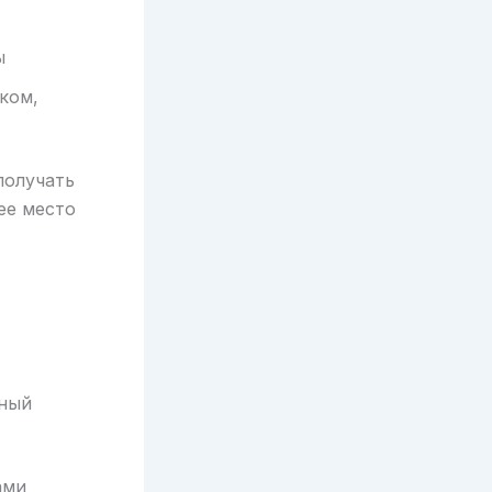
ы
ком,
получать
ее место
нный
ами