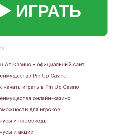
▶️ ИГРАТЬ
ое
н Ап Казино – официальный сайт
еимущества Pin Up Casino
к начать играть в Pin Up Casino
еимущества онлайн-казино
зможности для игроков
нусы и промокоды
нусы и акции